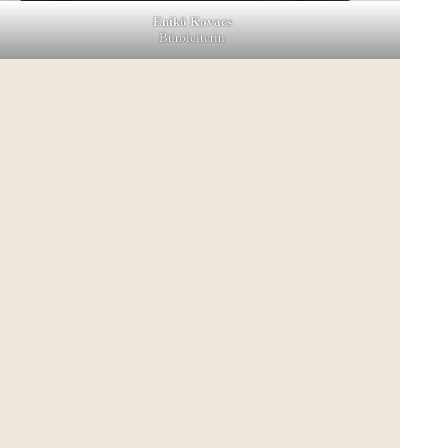
Enikö Kovacs
Büroleiterin